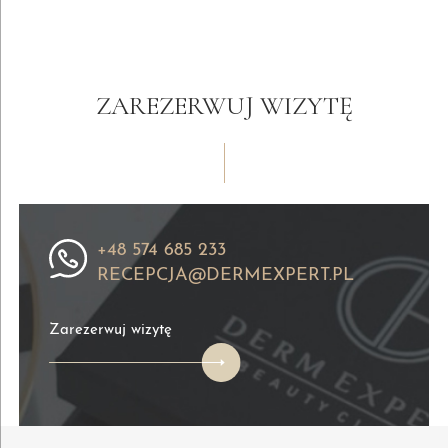
ZAREZERWUJ WIZYTĘ
+48 574 685 233
RECEPCJA@DERMEXPERT.PL
Zarezerwuj wizytę