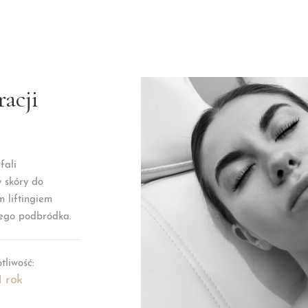
acji
fali
y skóry do
 liftingiem
iego podbródka.
tliwość:
1 rok