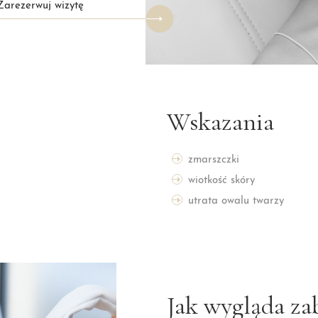
Zarezerwuj wizytę
Wskazania
zmarszczki
wiotkość skóry
utrata owalu twarzy
Jak wygląda za