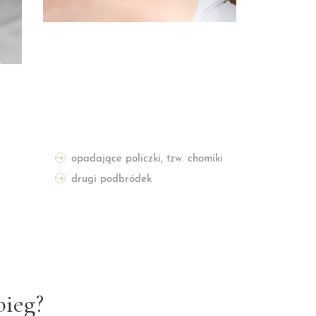
opadające policzki, tzw. chomiki
drugi podbródek
bieg?