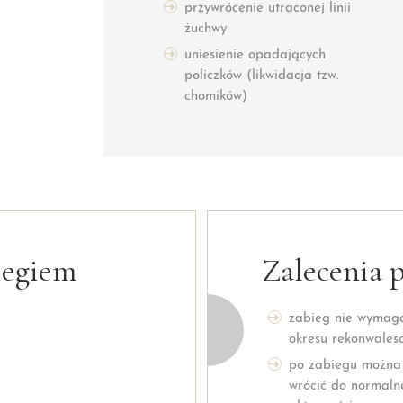
przywrócenie utraconej linii
żuchwy
uniesienie opadających
policzków (likwidacja tzw.
chomików)
iegiem
Zalecenia 
zabieg nie wymag
okresu rekonwalesc
po zabiegu można
wrócić do normaln