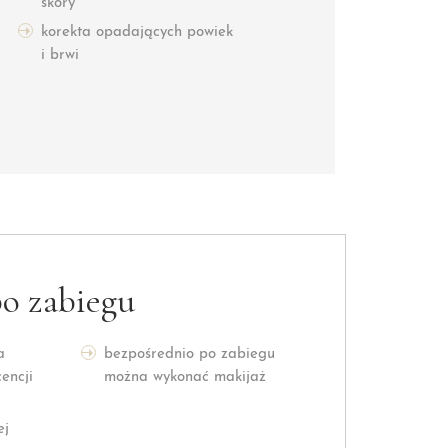
skóry
korekta opadających powiek
i brwi
po zabiegu
a
bezpośrednio po zabiegu
encji
można wykonać makijaż
ej