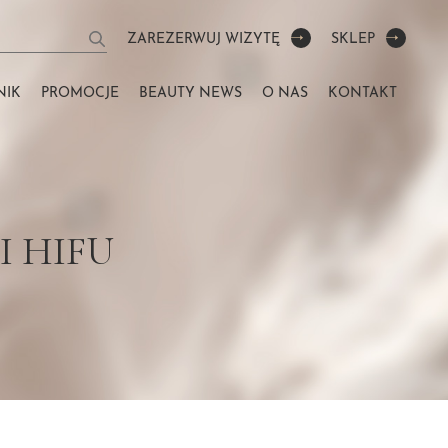
ZAREZERWUJ WIZYTĘ
SKLEP
NIK
PROMOCJE
BEAUTY NEWS
O NAS
KONTAKT
I HIFU