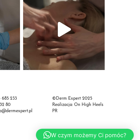
4 685 233
©Derm Expert 2025
 32 80
Realizacja:
On High Heels
ja@dermexpert.pl
PR
W czym możemy Ci pomóc?