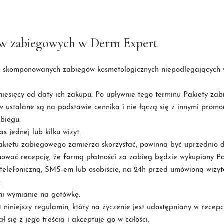
tów zabiegowych w Derm Expert
ie skomponowanych zabiegów kosmetologicznych niepodlegających 
iesięcy od daty ich zakupu. Po upływnie tego terminu Pakiety za
ustalane są na podstawie cennika i nie łączą się z innymi promo
abiegu.
 jednej lub kilku wizyt.
akietu zabiegowego zamierza skorzystać, powinna być uprzednio d
mować recepcję, że formą płatności za zabieg będzie wykupiony Pa
telefoniczną, SMS-em lub osobiście, na 24h przed umówioną wizyt
.
ni wymianie na gotówkę.
 niniejszy regulamin, który na życzenie jest udostępniany w rece
się z jego treścią i akceptuje go w całości.