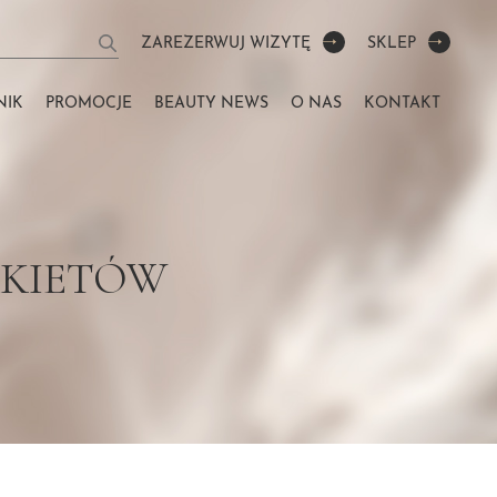
ZAREZERWUJ WIZYTĘ
SKLEP
NIK
PROMOCJE
BEAUTY NEWS
O NAS
KONTAKT
AKIETÓW