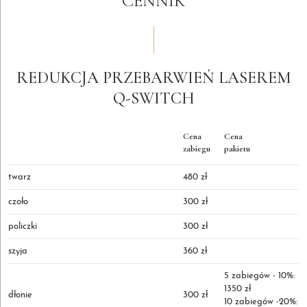
CENNIK
REDUKCJA PRZEBARWIEŃ LASEREM
Q-SWITCH
Cena
Cena
zabiegu
pakietu
twarz
480 zł
czoło
300 zł
policzki
300 zł
szyja
360 zł
5 zabiegów - 10%:
1350 zł
dłonie
300 zł
10 zabiegów -20%: