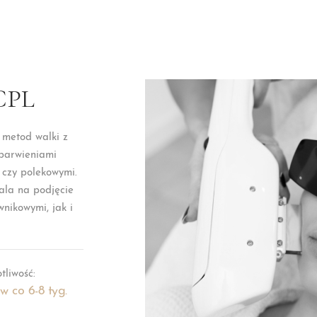
 CPL
h metod walki z
ebarwieniami
 czy polekowymi.
ala na podjęcie
nikowymi, jak i
tliwość:
w co 6-8 tyg.