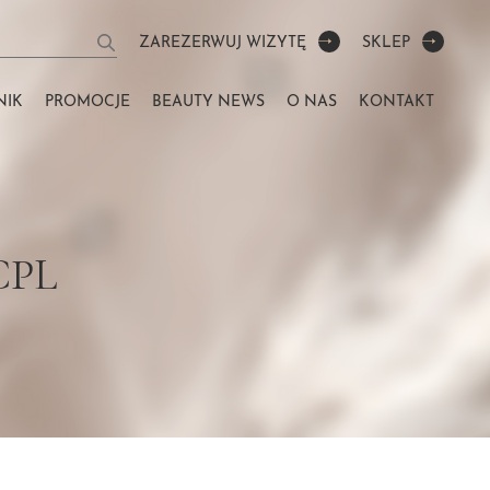
ZAREZERWUJ WIZYTĘ
SKLEP
NIK
PROMOCJE
BEAUTY NEWS
O NAS
KONTAKT
CPL