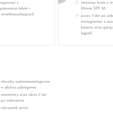
zygnować z
stosować krem z w
yjmowania leków i
filtrem SPF 50
ł światłouczulających
przez 7 dni po za
zrezygnować z sau
basenu oraz gorąc
kąpieli
choroby autoimmunologiczne
w okolicy zabiegowej
nowotwory oraz okres 5 lat
po wyleczeniu
rozrusznik serca