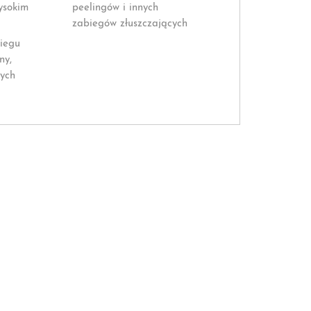
ysokim
peelingów i innych
zabiegów złuszczających
biegu
ny,
ych