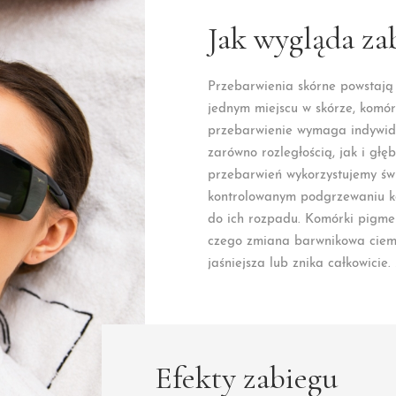
Jak wygląda za
Przebarwienia skórne powstają
jednym miejscu w skórze, komó
przebarwienie wymaga indywidu
zarówno rozległością, jak i gł
przebarwień wykorzystujemy św
kontrolowanym podgrzewaniu k
do ich rozpadu. Komórki pigmen
czego zmiana barwnikowa ciemnie
jaśniejsza lub znika całkowicie
Efekty zabiegu