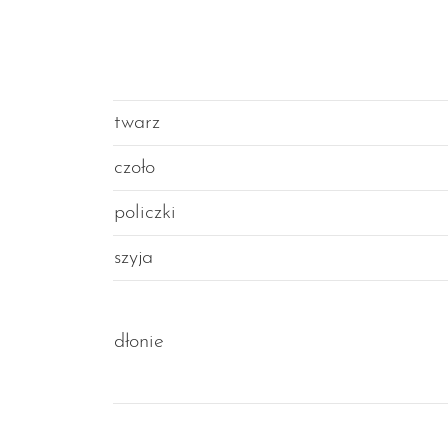
twarz
czoło
policzki
szyja
dłonie