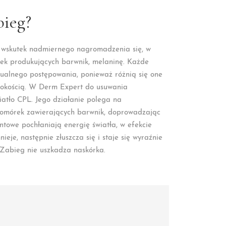
bieg?
 wskutek nadmiernego nagromadzenia się, w
rek produkujących barwnik, melaninę. Każde
alnego postępowania, ponieważ różnią się one
ębokością. W Derm Expert do usuwania
iatło CPL. Jego działanie polega na
omórek zawierających barwnik, doprowadzając
towe pochłaniają energię światła, w efekcie
je, następnie złuszcza się i staje się wyraźnie
. Zabieg nie uszkadza naskórka.