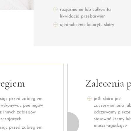
rozjaśnienie lub całkowita
likwidacja przebarwień
ujednolicenie kolorytu skóry
iegiem
Zalecenia 
siąc przed zabiegiem
jeśli skóra jest
 wykonywać peelingów
zaczerwieniona lu
z innych zabiegów
odczuwamy pieczen
szczających
stosować kremy lu
maści łagodzące
siąc przed zabiegiem