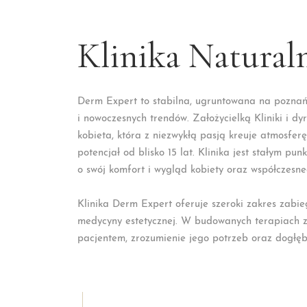
Klinika Natural
Derm Expert to stabilna, ugruntowana na poznańs
i nowoczesnych trendów. Założycielką Kliniki i d
kobieta, która z niezwykłą pasją kreuje atmosfer
potencjał od blisko 15 lat. Klinika jest stałym 
o swój komfort i wygląd kobiety oraz współczesn
Klinika Derm Expert oferuje szeroki zakres zabie
medycyny estetycznej. W budowanych terapiach z
pacjentem, zrozumienie jego potrzeb oraz dogłębn