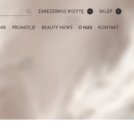
ZAREZERWUJ WIZYTĘ
SKLEP
NIK
PROMOCJE
BEAUTY NEWS
O NAS
KONTAKT