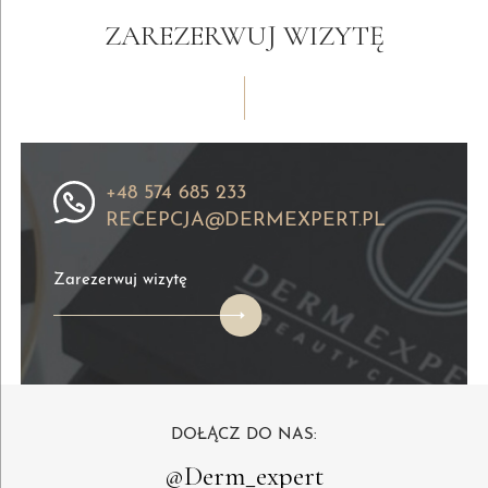
o
ZAREZERWUJ WIZYTĘ
wartości
1000
zł
za
850
zł
+48 574 685 233
RECEPCJA@DERMEXPERT.PL
Zarezerwuj wizytę
DOŁĄCZ DO NAS:
@Derm_expert