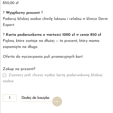
850,00
zł
?
Wyjątkowy prezent
?
Podaruj bliskiej osobie chwilę luksusu i relaksu w klinice Derm
Expert.
?
Karta podarunkowa o wartości 1000 zł w cenie 850 zł
Piękno, które zostaje na dłużej — to prezent, który mama
zapamięta na długo.
Oferta do wyczerpania puli promocyjnych kart.
Zakup na prezent?
Zaznacz jeśli chcesz wysłać kartę podarunkową bliskiej
osobie.
ilość
Alternative:
Dodaj do koszyka
Karta
podarunkowa